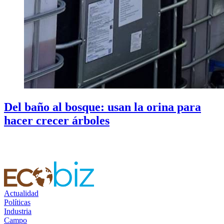
Del baño al bosque: usan la orina para
hacer crecer árboles
Actualidad
Políticas
Industria
Campo