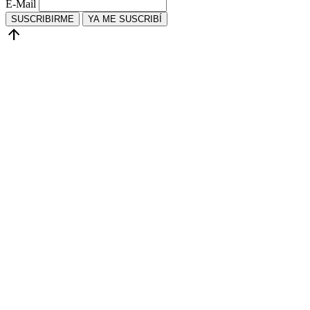
E-Mail
SUSCRIBIRME
YA ME SUSCRIBÍ
arrow_upward