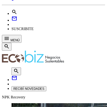
search
mail
SUSCRIBITE
menu
MENÚ
search
search
mail
RECIBÍ NOVEDADES
NPK Recovery