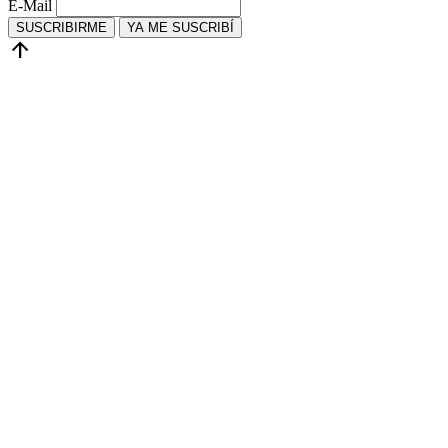
E-Mail
SUSCRIBIRME
YA ME SUSCRIBÍ
arrow_upward