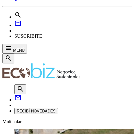
search
mail
SUSCRIBITE
menu
MENÚ
search
search
mail
RECIBÍ NOVEDADES
Multisolar