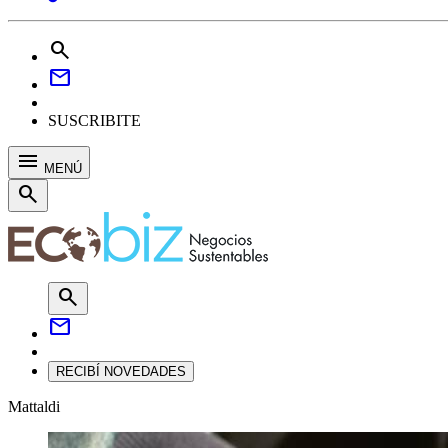
search
mail
SUSCRIBITE
menu
MENÚ
search
search
mail
RECIBÍ NOVEDADES
Mattaldi