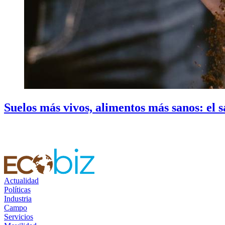
Suelos más vivos, alimentos más sanos: el s
Actualidad
Políticas
Industria
Campo
Servicios