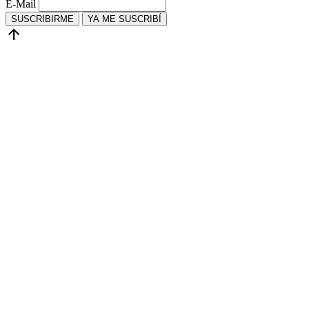
E-Mail
SUSCRIBIRME
YA ME SUSCRIBÍ
arrow_upward