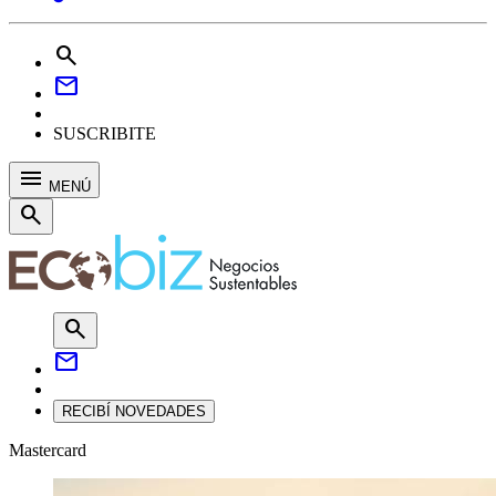
search
mail
SUSCRIBITE
menu
MENÚ
search
search
mail
RECIBÍ NOVEDADES
Mastercard