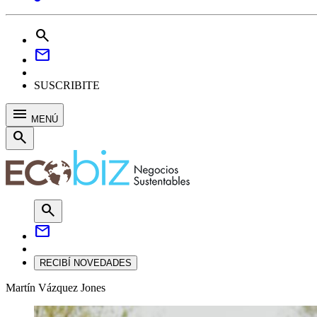
search
mail
SUSCRIBITE
menu
MENÚ
search
search
mail
RECIBÍ NOVEDADES
Martín Vázquez Jones