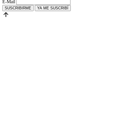
E-Mail
SUSCRIBIRME
YA ME SUSCRIBÍ
arrow_upward