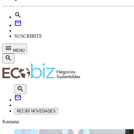
search
mail
SUSCRIBITE
menu
MENÚ
search
search
mail
RECIBÍ NOVEDADES
Kausana