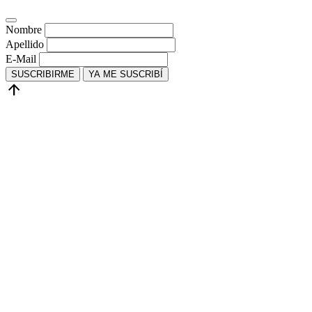
Nombre
Apellido
E-Mail
SUSCRIBIRME
YA ME SUSCRIBÍ
arrow_upward