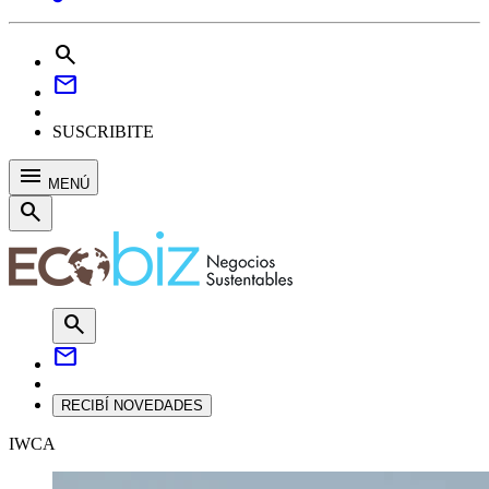
search
mail
SUSCRIBITE
menu
MENÚ
search
search
mail
RECIBÍ NOVEDADES
IWCA