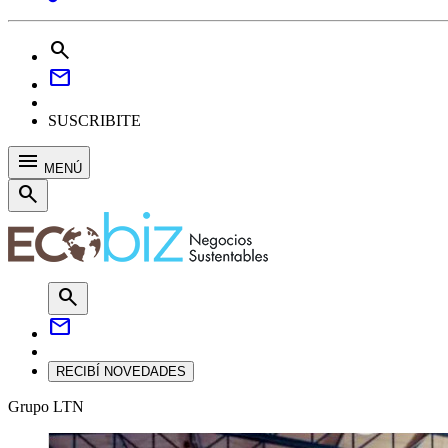
search
mail
SUSCRIBITE
menu
MENÚ
search
search
mail
RECIBÍ NOVEDADES
Grupo LTN