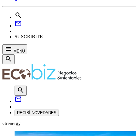
search
mail
SUSCRIBITE
menu
MENÚ
search
search
mail
RECIBÍ NOVEDADES
Grenergy