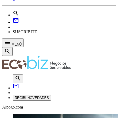
search
mail
SUSCRIBITE
menu
MENÚ
search
search
mail
RECIBÍ NOVEDADES
Alpogo.com