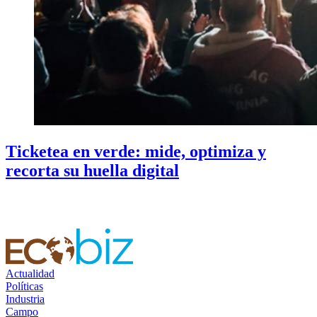
Ticketea en verde: mide, optimiza y
recorta su huella digital
Actualidad
Políticas
Industria
Campo