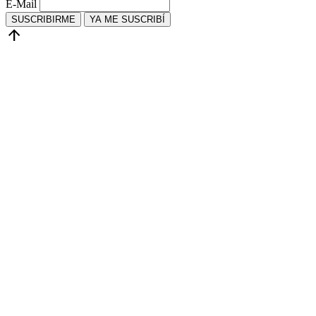
E-Mail
SUSCRIBIRME
YA ME SUSCRIBÍ
arrow_upward