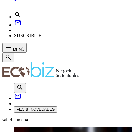
search
mail
SUSCRIBITE
menu
MENÚ
search
search
mail
RECIBÍ NOVEDADES
salud humana