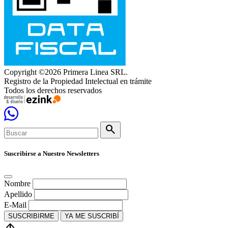
Copyright ©2026 Primera Linea SRL.
Registro de la Propiedad Intelectual en trámite
Todos los derechos reservados
search
Suscribirse a Nuestro Newsletters
Nombre
Apellido
E-Mail
SUSCRIBIRME
YA ME SUSCRIBÍ
arrow_upward