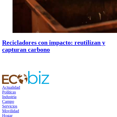
Recicladores con impacto: reutilizan y
capturan carbono
Actualidad
Políticas
Industria
Campo
Servicios
Movilidad
Hogar