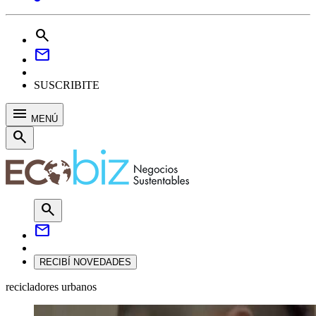
search
mail
SUSCRIBITE
menu
MENÚ
search
search
mail
RECIBÍ NOVEDADES
recicladores urbanos