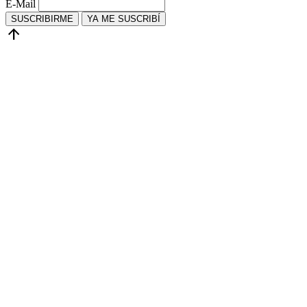
E-Mail
SUSCRIBIRME
YA ME SUSCRIBÍ
arrow_upward