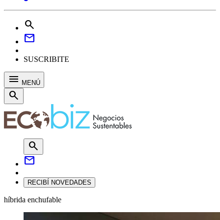
search
mail
SUSCRIBITE
menu
MENÚ
search
search
mail
RECIBÍ NOVEDADES
híbrida enchufable