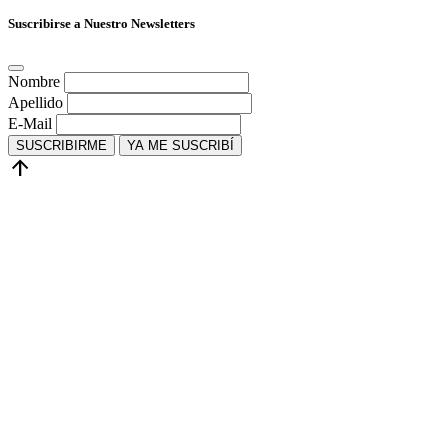
Suscribirse a Nuestro Newsletters
Nombre
Apellido
E-Mail
SUSCRIBIRME
YA ME SUSCRIBÍ
arrow_upward