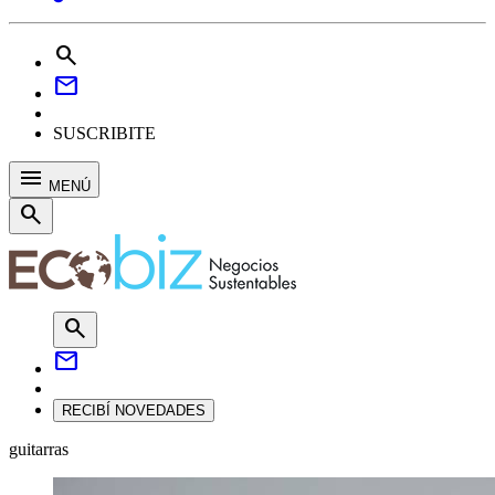
search
mail
SUSCRIBITE
menu
MENÚ
search
search
mail
RECIBÍ NOVEDADES
guitarras