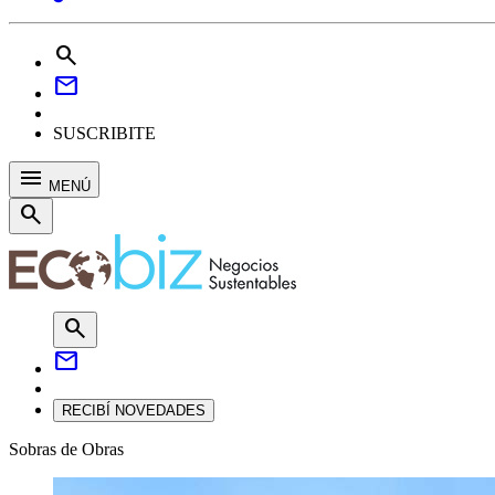
search
mail
SUSCRIBITE
menu
MENÚ
search
search
mail
RECIBÍ NOVEDADES
Sobras de Obras