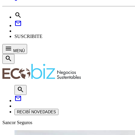
search
mail
SUSCRIBITE
menu
MENÚ
search
search
mail
RECIBÍ NOVEDADES
Sancor Seguros