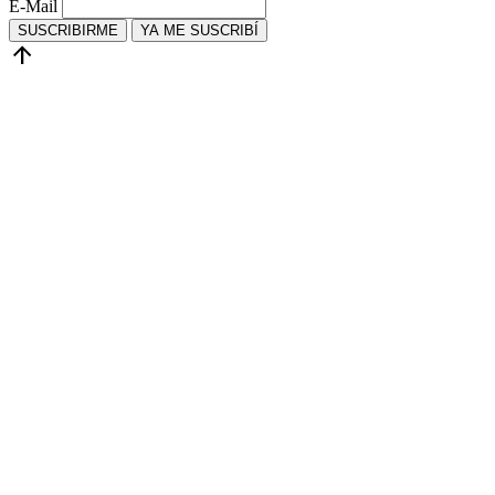
E-Mail
SUSCRIBIRME
YA ME SUSCRIBÍ
arrow_upward