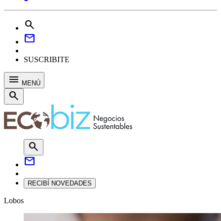
search
mail
SUSCRIBITE
menu
MENÚ
search
search
mail
RECIBÍ NOVEDADES
Lobos