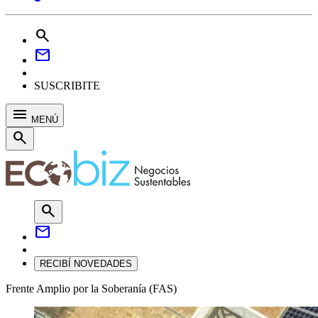
search
mail
SUSCRIBITE
menu
MENÚ
search
search
mail
RECIBÍ NOVEDADES
Frente Amplio por la Soberanía (FAS)