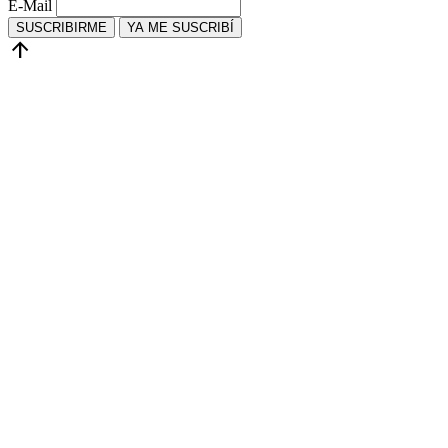
E-Mail
SUSCRIBIRME
YA ME SUSCRIBÍ
arrow_upward