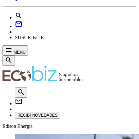
search
mail
SUSCRIBITE
menu
MENÚ
search
search
mail
RECIBÍ NOVEDADES
Edison Energía