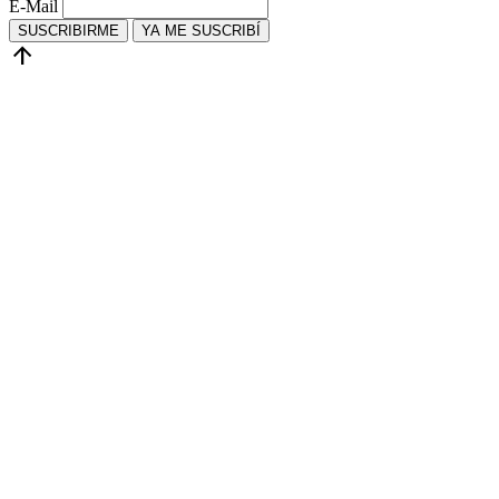
E-Mail
SUSCRIBIRME
YA ME SUSCRIBÍ
arrow_upward