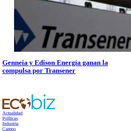
Genneia y Edison Energía ganan la
compulsa por Transener
Actualidad
Políticas
Industria
Campo