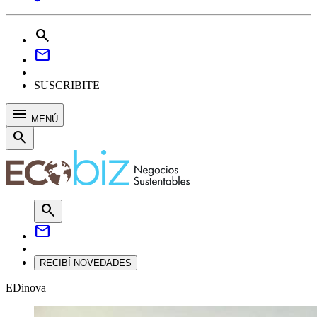
search
mail
SUSCRIBITE
menu
MENÚ
search
search
mail
RECIBÍ NOVEDADES
EDinova