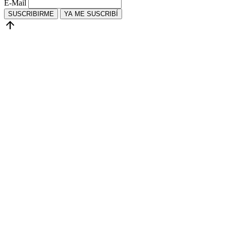
E-Mail
SUSCRIBIRME
YA ME SUSCRIBÍ
arrow_upward