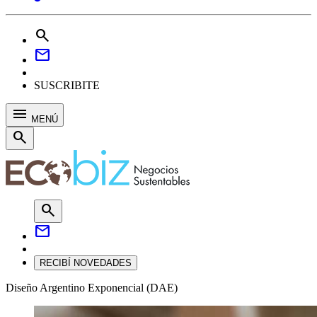
search
mail
SUSCRIBITE
menu
MENÚ
search
search
mail
RECIBÍ NOVEDADES
Diseño Argentino Exponencial (DAE)