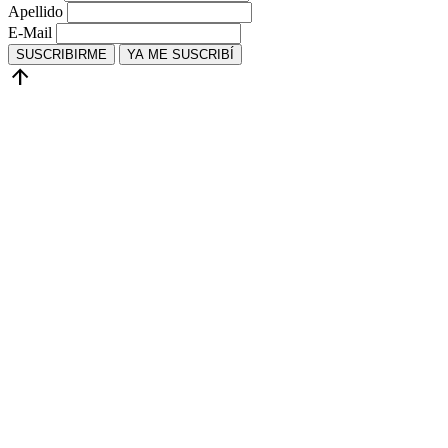
Apellido
E-Mail
SUSCRIBIRME
YA ME SUSCRIBÍ
arrow_upward