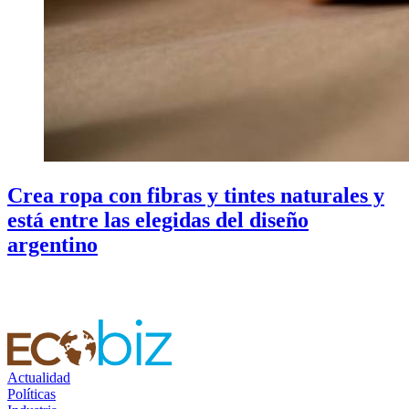
Crea ropa con fibras y tintes naturales y
está entre las elegidas del diseño
argentino
Actualidad
Políticas