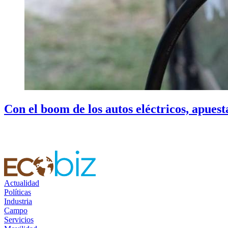
Con el boom de los autos eléctricos, apues
Actualidad
Políticas
Industria
Campo
Servicios