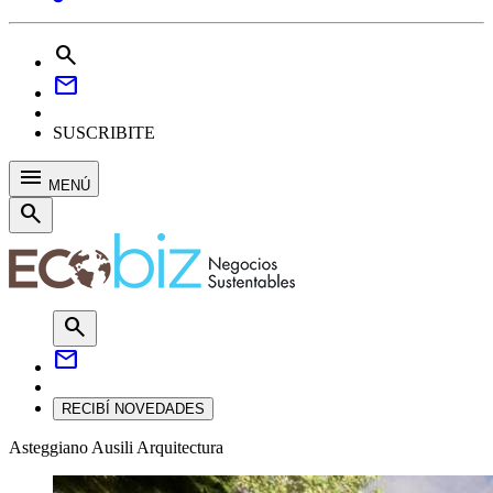
search
mail
SUSCRIBITE
menu
MENÚ
search
search
mail
RECIBÍ NOVEDADES
Asteggiano Ausili Arquitectura