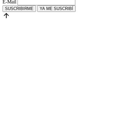
E-Mail
SUSCRIBIRME
YA ME SUSCRIBÍ
arrow_upward