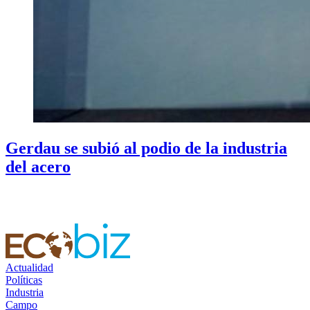
Gerdau se subió al podio de la industria
del acero
Actualidad
Políticas
Industria
Campo