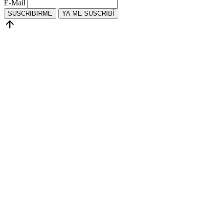
E-Mail
SUSCRIBIRME
YA ME SUSCRIBÍ
arrow_upward