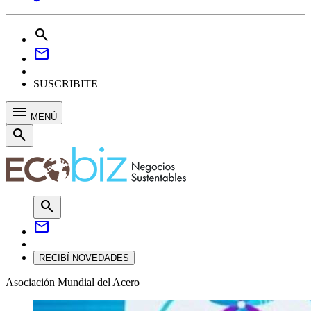
search
mail
SUSCRIBITE
menu
MENÚ
search
search
mail
RECIBÍ NOVEDADES
Asociación Mundial del Acero